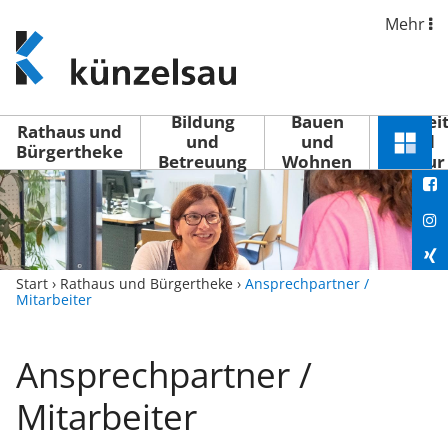
Mehr
www.kuenzelsau.de
(zur
Startseite)
Bildung
Bauen
Freizei
Rathaus und
und
und
und
Schnel
Bürgertheke
Betreuung
Wohnen
Kultur
You
Menü
öffne
Fac
Ins
Xin
Start
›
Rathaus und Bürgertheke
›
Ansprechpartner /
Mitarbeiter
Lin
Ansprechpartner /
Mitarbeiter