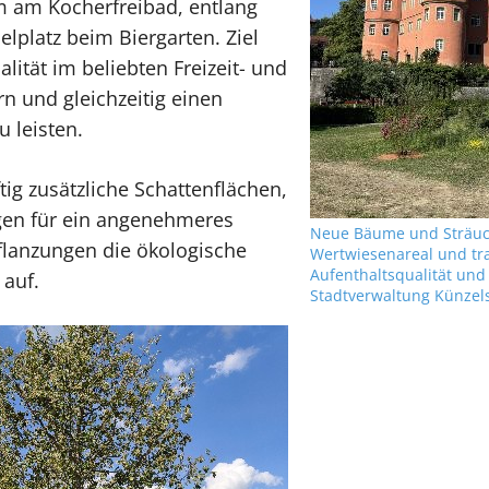
m am Kocherfreibad, entlang
lplatz beim Biergarten. Ziel
lität im beliebten Freizeit- und
n und gleichzeitig einen
 leisten.
g zusätzliche Schattenflächen,
en für ein angenehmeres
Neue Bäume und Sträuc
Pflanzungen die ökologische
Wertwiesenareal und tr
Aufenthaltsqualität und A
 auf.
Stadtverwaltung Künzel