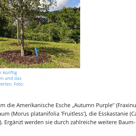
 künftig
fen und das
erten. Foto:
m die Amerikanische Esche „Autumn Purple“ (Fraxinu
m (Morus platanifolia ‘Fruitless’), die Esskastanie (
’). Ergänzt werden sie durch zahlreiche weitere Baum