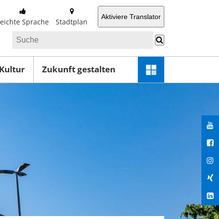
Aktiviere Translator
Leichte Sprache
Stadtplan
 Kultur
Zukunft gestalten
Schnellzugriff-
Menü
öffnen
You
Fac
Ins
Xin
Lin