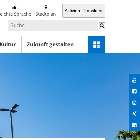
Aktiviere Translator
Leichte Sprache
Stadtplan
 Kultur
Zukunft gestalten
Schnellzugriff-
Menü
öffnen
You
Fac
Ins
Xin
Lin