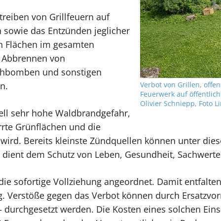
reiben von Grillfeuern auf
en sowie das Entzünden jeglicher
en Flächen im gesamten
d Abbrennen von
uchbomben und sonstigen
Verbot von Grillen, off
n.
Feuerwerk auf öffentlich
Olivier Schniepp, Foto 
ell sehr hohe Waldbrandgefahr,
rrte Grünflächen und die
wird. Bereits kleinste Zündquellen können unter die
 dient dem Schutz von Leben, Gesundheit, Sachwerte
ie sofortige Vollziehung angeordnet. Damit entfalten
g. Verstöße gegen das Verbot können durch Ersatzvo
– durchgesetzt werden. Die Kosten eines solchen Eins