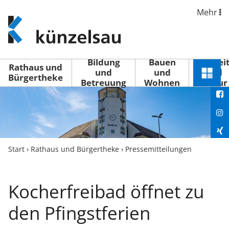
Mehr
www.kuenzelsau.de
(zur
Startseite)
Bildung
Bauen
Freizei
Rathaus und
und
und
und
Schnel
Bürgertheke
Betreuung
Wohnen
Kultur
You
Menü
öffne
Fac
Ins
Xin
Start
›
Rathaus und Bürgertheke
›
Pressemitteilungen
Lin
Kocherfreibad öffnet zu
den Pfingstferien