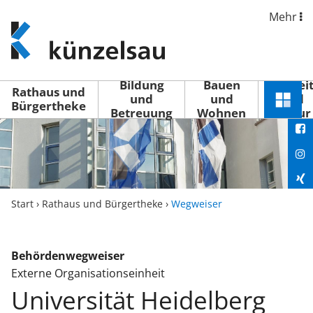
Mehr
www.kuenzelsau.de
(zur
Startseite)
Bildung
Bauen
Freizei
Rathaus und
und
und
und
Schnel
Bürgertheke
Betreuung
Wohnen
Kultur
You
Menü
öffne
Fac
Ins
Xin
Start
›
Rathaus und Bürgertheke
›
Wegweiser
Lin
Behördenwegweiser
Externe Organisationseinheit
Universität Heidelberg