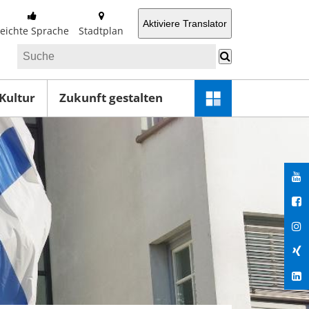
Aktiviere Translator
Leichte Sprache
Stadtplan
 Kultur
Zukunft gestalten
Schnellzugriff-
Menü
öffnen
You
Fac
Ins
Xin
Lin