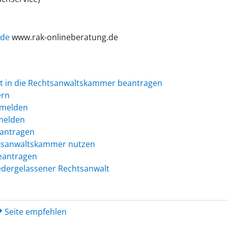
.de
www.rak-onlineberatung.de
t in die Rechtsanwaltskammer beantragen
ern
nmelden
melden
eantragen
htsanwaltskammer nutzen
beantragen
iedergelassener Rechtsanwalt
Seite empfehlen