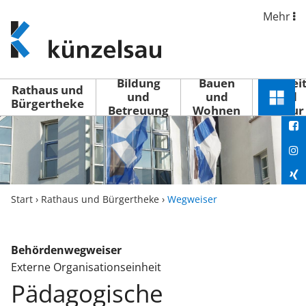
Mehr
www.kuenzelsau.de
(zur
Startseite)
Bildung
Bauen
Freizei
Rathaus und
und
und
und
Schnel
Bürgertheke
Betreuung
Wohnen
Kultur
You
Menü
öffne
Fac
Ins
Xin
Start
›
Rathaus und Bürgertheke
›
Wegweiser
Lin
Behördenwegweiser
Externe Organisationseinheit
Pädagogische