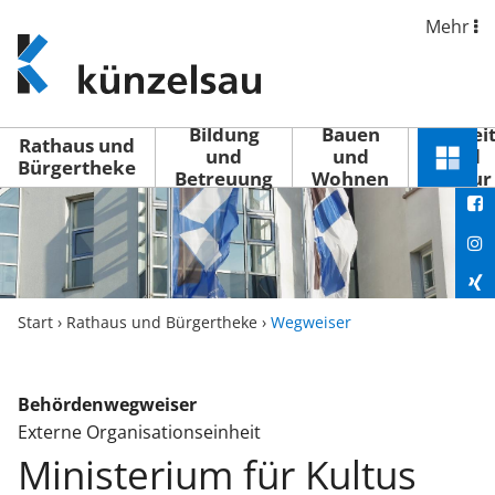
Mehr
www.kuenzelsau.de
(zur
Startseite)
Bildung
Bauen
Freizei
Rathaus und
und
und
und
Schnel
Bürgertheke
Betreuung
Wohnen
Kultur
You
Menü
öffne
Fac
Ins
Xin
Start
›
Rathaus und Bürgertheke
›
Wegweiser
Lin
Behördenwegweiser
Externe Organisationseinheit
Ministerium für Kultus