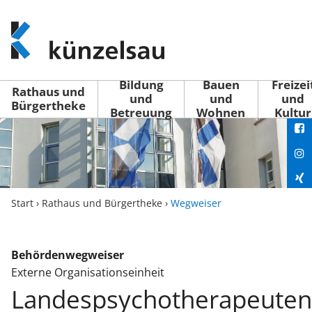
www.kuenzelsau.de
(zur
Startseite)
Bildung
Bauen
Freizei
Rathaus und
und
und
und
Bürgertheke
Betreuung
Wohnen
Kultur
You
Fac
Ins
Xin
Start
›
Rathaus und Bürgertheke
›
Wegweiser
Lin
Behördenwegweiser
Externe Organisationseinheit
Landespsychotherapeute