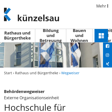
Mehr
www.kuenzelsau.de
(zur
Startseite)
Bildung
Bauen
Freizei
Rathaus und
und
und
und
Schnel
Bürgertheke
Betreuung
Wohnen
Kultur
You
Menü
öffne
Fac
Ins
Xin
Start
›
Rathaus und Bürgertheke
›
Wegweiser
Lin
Behördenwegweiser
Externe Organisationseinheit
Hochschule für