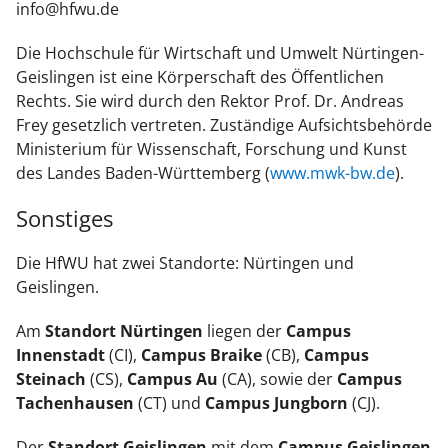
info@hfwu.de
Die Hochschule für Wirtschaft und Umwelt Nürtingen-
Geislingen ist eine Körperschaft des Öffentlichen
Rechts. Sie wird durch den Rektor Prof. Dr. Andreas
Frey gesetzlich vertreten. Zuständige Aufsichtsbehörde
Ministerium für Wissenschaft, Forschung und Kunst
des Landes Baden-Württemberg (
www.mwk-bw.de
).
Sonstiges
Die HfWU hat zwei Standorte: Nürtingen und
Geislingen.
Am
Standort Nürtingen
liegen der
Campus
Innenstadt
(CI),
Campus
Braike
(CB),
Campus
Steinach
(CS),
Campus Au
(CA), sowie der
Campus
Tachenhausen
(CT) und
Campus Jungborn
(CJ).
Der
Standort Geislingen
mit dem
Campus Geislingen