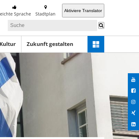
Aktiviere Translator
Leichte Sprache
Stadtplan
 Kultur
Zukunft gestalten
Schnellzugriff-
Menü
öffnen
You
Fac
Ins
Xin
Lin