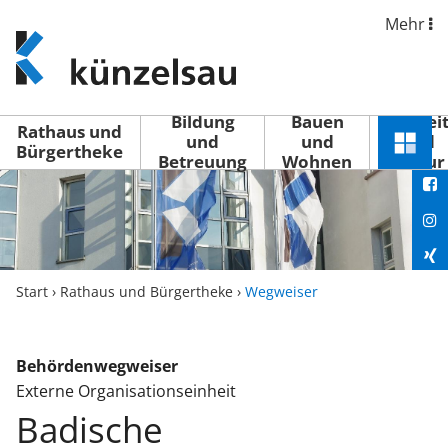
Mehr
www.kuenzelsau.de
(zur
Startseite)
Bildung
Bauen
Freizei
Rathaus und
und
und
und
Schnel
Bürgertheke
Betreuung
Wohnen
Kultur
You
Menü
öffne
Fac
Ins
Xin
Start
›
Rathaus und Bürgertheke
›
Wegweiser
Lin
Behördenwegweiser
Externe Organisationseinheit
Badische