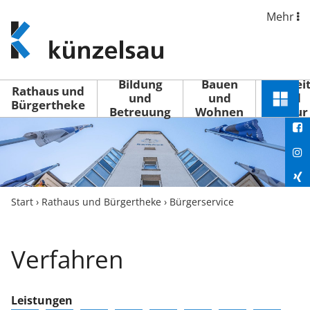
Mehr
www.kuenzelsau.de
(zur
Startseite)
Bildung
Bauen
Freizei
Rathaus und
und
und
und
Schnel
Bürgertheke
Betreuung
Wohnen
Kultur
You
Menü
öffne
Fac
Ins
Xin
Start
›
Rathaus und Bürgertheke
›
Bürgerservice
Lin
Verfahren
Leistungen