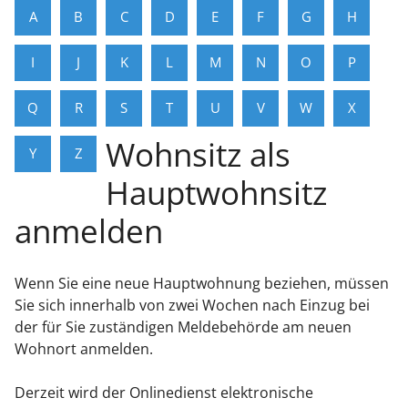
A
B
C
D
E
F
G
H
I
J
K
L
M
N
O
P
Q
R
S
T
U
V
W
X
Wohnsitz als
Y
Z
Hauptwohnsitz
anmelden
Wenn Sie eine neue Hauptwohnung beziehen, müssen
Sie sich innerhalb von zwei Wochen nach Einzug bei
der für Sie zuständigen Meldebehörde am neuen
Wohnort anmelden.
Derzeit wird der Onlinedienst elektronische