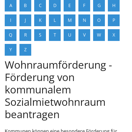
A
B
C
D
E
F
G
H
I
J
K
L
M
N
O
P
Q
R
S
T
U
V
W
X
Y
Z
Wohnraumförderung -
Förderung von
kommunalem
Sozialmietwohnraum
beantragen
Kommunen können eine besondere Förderung für