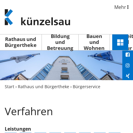
Mehr
www.kuenzelsau.de
(zur
Startseite)
Bildung
Bauen
Freizei
Rathaus und
und
und
und
Schnel
Bürgertheke
Betreuung
Wohnen
Kultur
You
Menü
öffne
Fac
Ins
Xin
Start
›
Rathaus und Bürgertheke
›
Bürgerservice
Lin
Verfahren
Leistungen