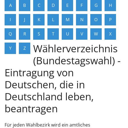
A
B
C
D
E
F
G
H
I
J
K
L
M
N
O
P
Q
R
S
T
U
V
W
X
Wählerverzeichnis
Y
Z
(Bundestagswahl) -
Eintragung von
Deutschen, die in
Deutschland leben,
beantragen
Für jeden Wahlbezirk wird ein amtliches