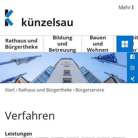
Mehr
www.kuenzelsau.de
(zur
Startseite)
Bildung
Bauen
Freizei
Rathaus und
und
und
und
Schnel
Bürgertheke
Betreuung
Wohnen
Kultur
You
Menü
öffne
Fac
Ins
Xin
Start
›
Rathaus und Bürgertheke
›
Bürgerservice
Lin
Verfahren
Leistungen