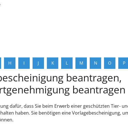
e
H
I
J
K
L
M
N
O
P
bescheinigung beantragen,
rtgenehmigung beantragen
gung dafür, dass Sie beim Erwerb einer geschützten Tier- u
ehalten haben. Sie benötigen eine Vorlagebescheinigung, u
önnen.