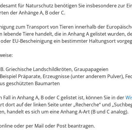
esamt für Naturschutz benötigen Sie insbesondere zur Ei
rten der Anhänge A, B oder C.
igung zum Transport von Tieren innerhalb der Europäische
lebende Tiere handelt, die in Anhang A gelistet wurden, 
der EU-Bescheinigung ein bestimmter Haltungsort vorgege
weise:
.B. Griechische Landschildkröten, Graupapageien
m Beispiel Präparate, Erzeugnisse (unter anderem Pulver), 
aus geschützten Baumarten
 Fall in Anhang A, B oder C gelistet ist, können Sie in der
Wi
t dort auf der linken Seite unter „Recherche“ und „Suchbegr
en, handelt es sich um eine Anhang A-Art (B und C analog).
line oder per Mail oder Post beantragen.