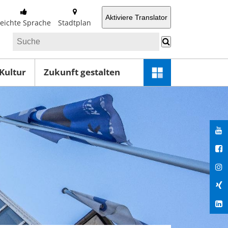
Aktiviere Translator
Leichte Sprache
Stadtplan
 Kultur
Zukunft gestalten
Schnellzugriff-
Menü
öffnen
You
Fac
Ins
Xin
Lin