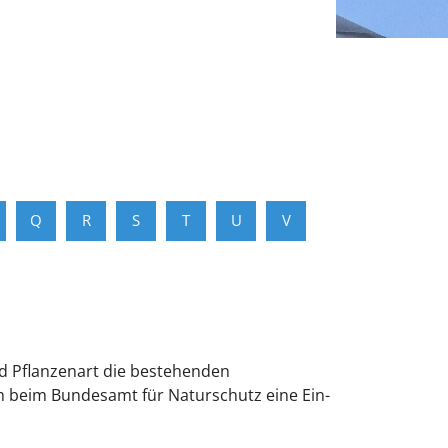
Q
R
S
T
U
V
nd Pflanzenart die bestehenden
m beim Bundesamt für Naturschutz eine Ein-