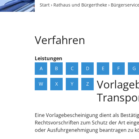
Start
›
Rathaus und Bürgertheke
›
Bürgerservic
Verfahren
Leistungen
A
B
C
D
E
F
G
Vorlage
W
X
Y
Z
Transpo
Eine Vorlagebescheinigung dient als Bestäti
Rechtsvorschriften zum Schutz der Art eing
oder Ausfuhrgenehmigung beantragen zu k