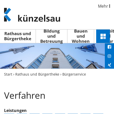
Mehr
www.kuenzelsau.de
(zur
Startseite)
Bildung
Bauen
Freizei
Rathaus und
und
und
und
Schnel
Bürgertheke
Betreuung
Wohnen
Kultur
You
Menü
öffne
Fac
Ins
Xin
Start
›
Rathaus und Bürgertheke
›
Bürgerservice
Lin
Verfahren
Leistungen