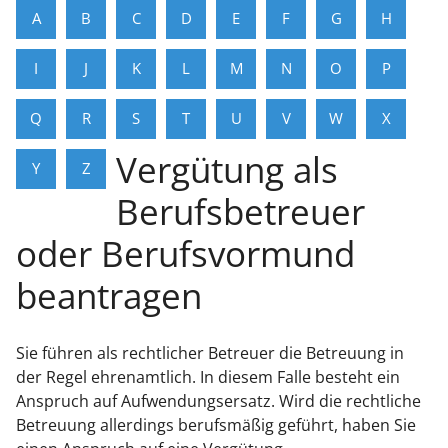
A
B
C
D
E
F
G
H
I
J
K
L
M
N
O
P
Q
R
S
T
U
V
W
X
Vergütung als
Y
Z
Berufsbetreuer
oder Berufsvormund
beantragen
Sie führen als rechtlicher Betreuer die Betreuung in
der Regel ehrenamtlich. In diesem Falle besteht ein
Anspruch auf Aufwendungsersatz. Wird die rechtliche
Betreuung allerdings berufsmäßig geführt, haben Sie