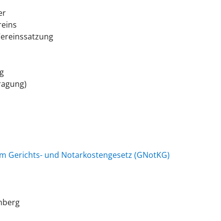
er
reins
Vereinssatzung
g
tragung)
um Gerichts- und Notarkostengesetz (GNotKG)
mberg