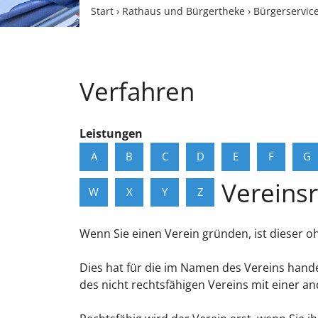
Start
›
Rathaus und Bürgertheke
›
Bürgerservic
Verfahren
Leistungen
A
B
C
D
E
F
G
Vereinsr
W
X
Y
Z
Wenn Sie einen Verein gründen, ist dieser oh
Dies hat für die im Namen des Vereins hande
des nicht rechtsfähigen Vereins mit einer 