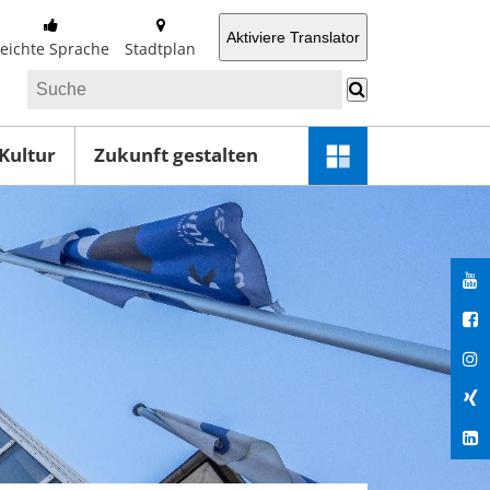
Aktiviere Translator
Leichte Sprache
Stadtplan
 Kultur
Zukunft gestalten
Schnellzugriff-
Menü
öffnen
You
Fac
Ins
Xin
Lin