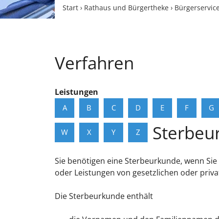
Start
›
Rathaus und Bürgertheke
›
Bürgerservic
Verfahren
Leistungen
A
B
C
D
E
F
G
Sterbeu
W
X
Y
Z
Sie benötigen eine Sterbeurkunde, wenn Sie
oder Leistungen von gesetzlichen oder priv
Die Sterbeurkunde enthält