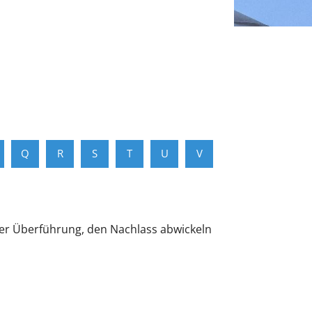
Q
R
S
T
U
V
der Überführung, den Nachlass abwickeln