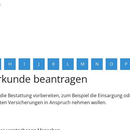
e
H
I
J
K
L
M
N
O
P
rkunde beantragen
 die Bestattung vorbereiten, zum Beispiel die Einsargung o
aten Versicherungen in Anspruch nehmen wollen.