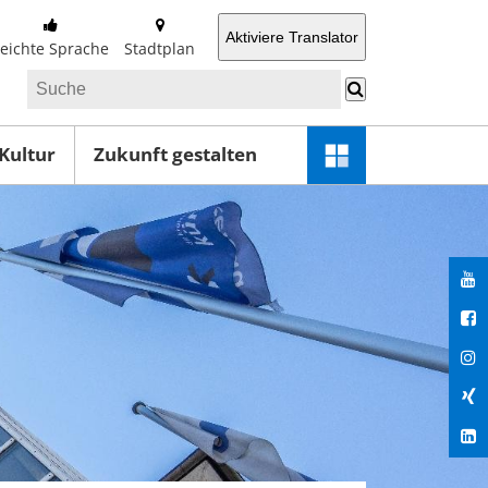
Aktiviere Translator
Leichte Sprache
Stadtplan
 Kultur
Zukunft gestalten
Schnellzugriff-
Menü
öffnen
You
Fac
Ins
Xin
Lin