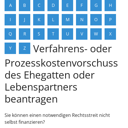
A
B
C
D
E
F
G
H
I
J
K
L
M
N
O
P
Q
R
S
T
U
V
W
X
Verfahrens- oder
Y
Z
Prozesskostenvorschuss
des Ehegatten oder
Lebenspartners
beantragen
Sie können einen notwendigen Rechtsstreit nicht
selbst finanzieren?