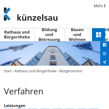
Mehr
www.kuenzelsau.de
(zur
Startseite)
Bildung
Bauen
Freizei
Rathaus und
und
und
und
Schnel
Bürgertheke
Betreuung
Wohnen
Kultur
You
Menü
öffne
Fac
Ins
Xin
Start
›
Rathaus und Bürgertheke
›
Bürgerservice
Lin
Verfahren
Leistungen