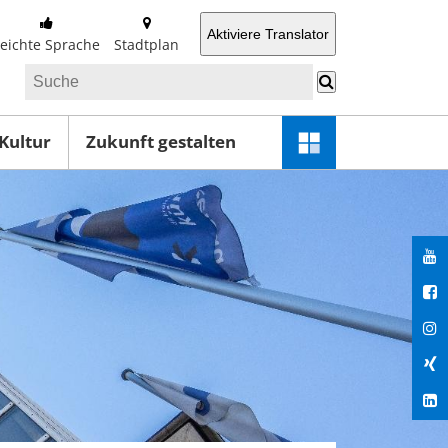
Aktiviere Translator
Leichte Sprache
Stadtplan
 Kultur
Zukunft gestalten
Schnellzugriff-
Menü
öffnen
You
Fac
Ins
Xin
Lin