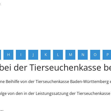
e
H
I
J
K
L
M
N
O
P
 bei der Tierseuchenkasse 
 eine Beihilfe von der Tierseuchenkasse Baden-Württemberg 
 infolge von den in der Leistungssatzung der Tierseuchenka