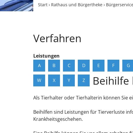
Start
›
Rathaus und Bürgertheke
›
Bürgerservic
Verfahren
Leistungen
A
B
C
D
E
F
G
Beihilfe
W
X
Y
Z
Als Tierhalter oder Tierhalterin können Sie
Beihilfen sind Leistungen für Tierverluste
Krankheitsgeschehen.