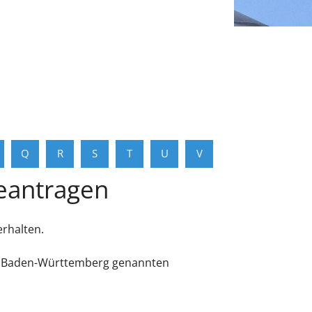
Q
R
S
T
U
V
beantragen
erhalten.
sse Baden-Württemberg genannten