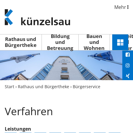
Mehr
www.kuenzelsau.de
(zur
Startseite)
Bildung
Bauen
Freizei
Rathaus und
und
und
und
Schnel
Bürgertheke
Betreuung
Wohnen
Kultur
You
Menü
öffne
Fac
Ins
Xin
Start
›
Rathaus und Bürgertheke
›
Bürgerservice
Lin
Verfahren
Leistungen