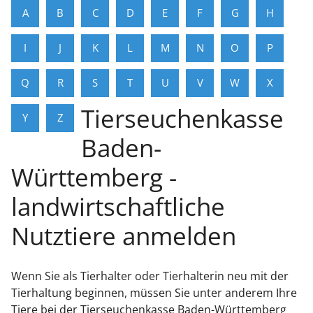
A
B
C
D
E
F
G
H
I
J
K
L
M
N
O
P
Q
R
S
T
U
V
W
X
Tierseuchenkasse
Y
Z
Baden-
Württemberg -
landwirtschaftliche
Nutztiere anmelden
Wenn Sie als Tierhalter oder Tierhalterin neu mit der
Tierhaltung beginnen, müssen Sie unter anderem Ihre
Tiere bei der Tierseuchenkasse Baden-Württemberg