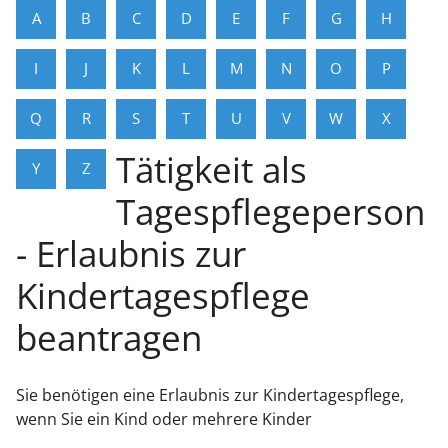
A
B
C
D
E
F
G
H
I
J
K
L
M
N
O
P
Q
R
S
T
U
V
W
X
Tätigkeit als
Y
Z
Tagespflegeperson
- Erlaubnis zur
Kindertagespflege
beantragen
Sie benötigen eine Erlaubnis zur Kindertagespflege,
wenn Sie ein Kind oder mehrere Kinder