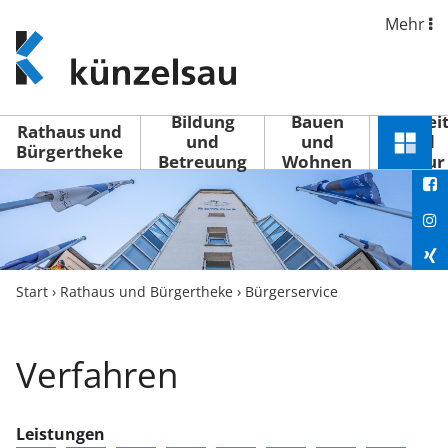
Mehr
www.kuenzelsau.de
(zur
Startseite)
Bildung
Bauen
Freizei
Rathaus und
und
und
und
Schnel
Bürgertheke
Betreuung
Wohnen
Kultur
You
Menü
öffne
Fac
Ins
Xin
Start
›
Rathaus und Bürgertheke
›
Bürgerservice
Lin
Verfahren
Leistungen