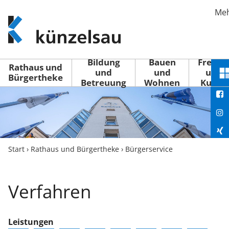
Me
www.kuenzelsau.de
(zur
Startseite)
Bildung
Bauen
Freizei
Rathaus und
und
und
und
S
Bürgertheke
Betreuung
Wohnen
Kultur
You
M
ö
Fac
Ins
Xin
Start
›
Rathaus und Bürgertheke
›
Bürgerservice
Lin
Verfahren
Leistungen