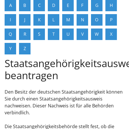
A
B
C
D
E
F
G
H
I
J
K
L
M
N
O
P
Q
R
S
T
U
V
W
X
Y
Z
Staatsangehörigkeitsausw
beantragen
Den Besitz der deutschen Staatsangehörigkeit können
Sie durch einen Staatsangehörigkeitsausweis
nachweisen. Dieser Nachweis ist für alle Behörden
verbindlich.
Die Staatsangehörigkeitsbehörde stellt fest, ob die