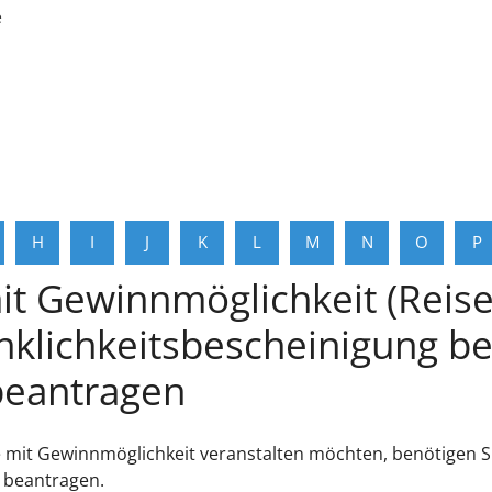
e
H
I
J
K
L
M
N
O
P
it Gewinnmöglichkeit (Reis
klichkeitsbescheinigung b
beantragen
 mit Gewinnmöglichkeit veranstalten möchten, benötigen S
 beantragen.