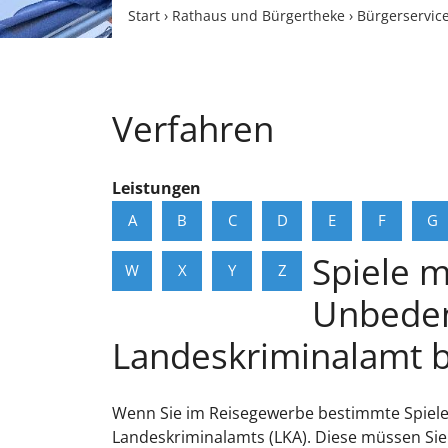
Start
›
Rathaus und Bürgertheke
›
Bürgerservic
Verfahren
Leistungen
A
B
C
D
E
F
G
Spiele m
W
X
Y
Z
Unbeden
Landeskriminalamt 
Wenn Sie im Reisegewerbe bestimmte Spiele
Landeskriminalamts (LKA). Diese müssen Sie