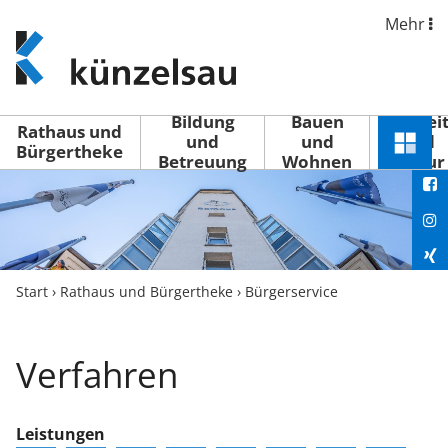
Mehr
www.kuenzelsau.de
(zur
Startseite)
Bildung
Bauen
Freizei
Rathaus und
und
und
und
Schnel
Bürgertheke
Betreuung
Wohnen
Kultur
You
Menü
öffne
Fac
Ins
Xin
Start
›
Rathaus und Bürgertheke
›
Bürgerservice
Lin
Verfahren
Leistungen