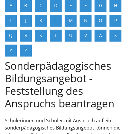
A
B
C
D
E
F
G
H
I
J
K
L
M
N
O
P
Q
R
S
T
U
V
W
X
Y
Z
Sonderpädagogisches
Bildungsangebot -
Feststellung des
Anspruchs beantragen
Schülerinnen und Schüler mit Anspruch auf ein
sonderpädagogisches Bildungsangebot können die