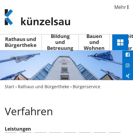
Mehr
www.kuenzelsau.de
(zur
Startseite)
Bildung
Bauen
Freizei
Rathaus und
und
und
und
Schnel
Bürgertheke
Betreuung
Wohnen
Kultur
You
Menü
öffne
Fac
Ins
Xin
Start
›
Rathaus und Bürgertheke
›
Bürgerservice
Lin
Verfahren
Leistungen