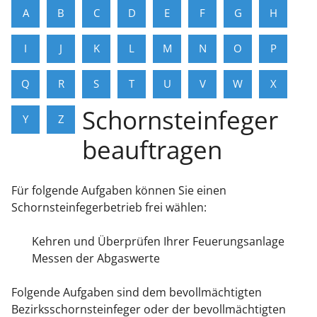
A
B
C
D
E
F
G
H
I
J
K
L
M
N
O
P
Q
R
S
T
U
V
W
X
Schornsteinfeger
Y
Z
beauftragen
Für folgende Aufgaben können Sie
einen
Schornsteinfegerbetrieb frei wählen:
Kehren und Überprüfen Ihrer Feuerungsanlage
Messen der Abgaswerte
Folgende Aufgaben sind dem bevollmächtigten
Bezirksschornsteinfeger oder der bevollmächtigten