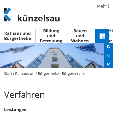
Mehr
www.kuenzelsau.de
(zur
Startseite)
Bildung
Bauen
Freizei
Rathaus und
und
und
und
Schnel
Bürgertheke
Betreuung
Wohnen
Kultur
You
Menü
öffne
Fac
Ins
Xin
Start
›
Rathaus und Bürgertheke
›
Bürgerservice
Lin
Verfahren
Leistungen