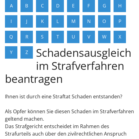
A
B
C
D
E
F
G
H
I
J
K
L
M
N
O
P
Q
R
S
T
U
V
W
X
Schadensausgleich
Y
Z
im Strafverfahren
beantragen
Ihnen ist durch eine Straftat Schaden entstanden?
Als Opfer können Sie diesen Schaden im Strafverfahren
geltend machen.
Das Strafgericht entscheidet im Rahmen des
Strafurteils auch über den zivilrechtlichen Anspruch