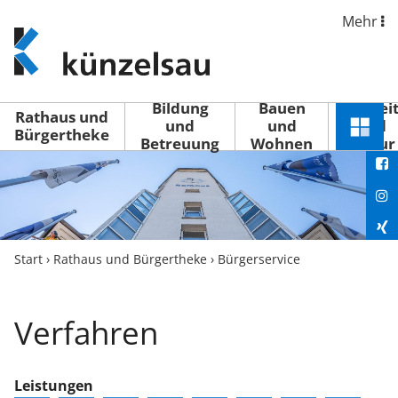
Mehr
www.kuenzelsau.de
(zur
Startseite)
Bildung
Bauen
Freizei
Rathaus und
und
und
und
Schnel
Bürgertheke
Betreuung
Wohnen
Kultur
You
Menü
öffne
Fac
Ins
Xin
Start
›
Rathaus und Bürgertheke
›
Bürgerservice
Lin
Verfahren
Leistungen