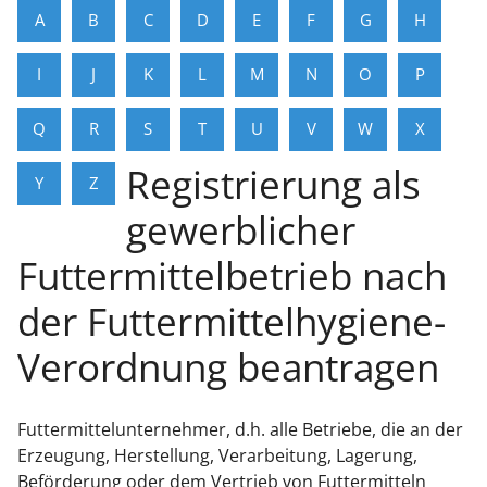
A
B
C
D
E
F
G
H
I
J
K
L
M
N
O
P
Q
R
S
T
U
V
W
X
Registrierung als
Y
Z
gewerblicher
Futtermittelbetrieb nach
der Futtermittelhygiene-
Verordnung beantragen
Futtermittelunternehmer, d.h. alle Betriebe, die an der
Erzeugung, Herstellung, Verarbeitung, Lagerung,
Beförderung oder dem Vertrieb von Futtermitteln