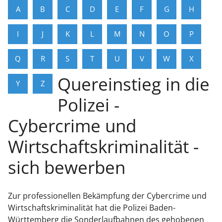
A
B
C
D
E
F
G
H
I
J
K
L
M
N
O
P
Q
R
S
T
U
V
W
X
Quereinstieg in die
Y
Z
Polizei -
Cybercrime und
Wirtschaftskriminalität -
sich bewerben
Zur professionellen Bekämpfung der Cybercrime und
Wirtschaftskriminalität hat die Polizei Baden-
Württemberg die Sonderlaufbahnen des gehobenen