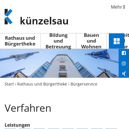
Mehr
www.kuenzelsau.de
(zur
Startseite)
Bildung
Bauen
Freizei
Rathaus und
und
und
und
Schnel
Bürgertheke
Betreuung
Wohnen
Kultur
You
Menü
öffne
Fac
Ins
Xin
Start
›
Rathaus und Bürgertheke
›
Bürgerservice
Lin
Verfahren
Leistungen