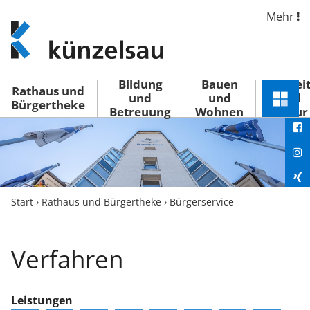
Mehr
www.kuenzelsau.de
(zur
Startseite)
Bildung
Bauen
Freizei
Rathaus und
und
und
und
Schnel
Bürgertheke
Betreuung
Wohnen
Kultur
You
Menü
öffne
Fac
Ins
Xin
Start
›
Rathaus und Bürgertheke
›
Bürgerservice
Lin
Verfahren
Leistungen