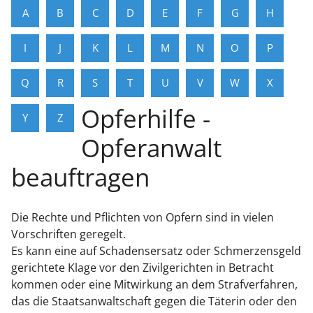
A
B
C
D
E
F
G
H
I
J
K
L
M
N
O
P
Q
R
S
T
U
V
W
X
Opferhilfe -
Y
Z
Opferanwalt
beauftragen
Die Rechte und Pflichten von Opfern sind in vielen
Vorschriften geregelt.
Es kann eine auf Schadensersatz oder Schmerzensgeld
gerichtete Klage vor den Zivilgerichten in Betracht
kommen oder eine Mitwirkung an dem Strafverfahren,
das die Staatsanwaltschaft gegen die Täterin oder den