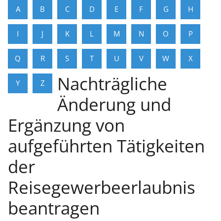
A
B
C
D
E
F
G
H
I
J
K
L
M
N
O
P
Q
R
S
T
U
V
W
X
Nachträgliche
Y
Z
Änderung und
Ergänzung von
aufgeführten Tätigkeiten
der
Reisegewerbeerlaubnis
beantragen