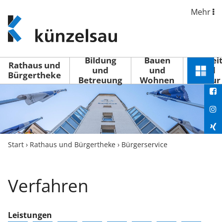
Mehr
www.kuenzelsau.de
(zur
Startseite)
Bildung
Bauen
Freizei
Rathaus und
und
und
und
Schnel
Bürgertheke
Betreuung
Wohnen
Kultur
You
Menü
öffne
Fac
Ins
Xin
Start
›
Rathaus und Bürgertheke
›
Bürgerservice
Lin
Verfahren
Leistungen