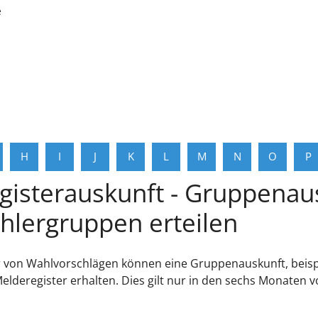
e
H
I
J
K
L
M
N
O
P
gisterauskunft - Gruppenaus
hlergruppen erteilen
 von Wahlvorschlägen können eine Gruppenauskunft, beispi
 Melderegister erhalten. Dies gilt nur in den sechs Monate