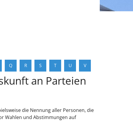
Q
R
S
T
U
V
kunft an Parteien
elsweise die Nennung aller Personen, die
n vor Wahlen und Abstimmungen auf