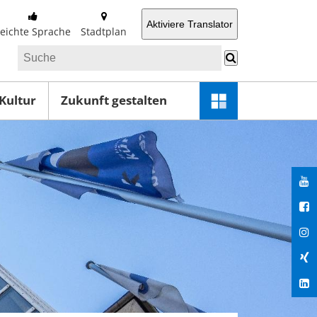
Aktiviere Translator
Leichte Sprache
Stadtplan
 Kultur
Zukunft gestalten
Schnellzugriff-
Menü
öffnen
You
Fac
Ins
Xin
Lin