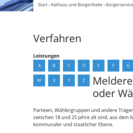
Start
›
Rathaus und Bürgertheke
›
Bürgerservic
Verfahren
Leistungen
A
B
C
D
E
F
G
Meldere
W
X
Y
Z
oder Wä
Parteien, Wählergruppen und andere Träger
zwischen 18 und 25 Jahre alt sind, aus dem
kommunaler und staatlicher Ebene.