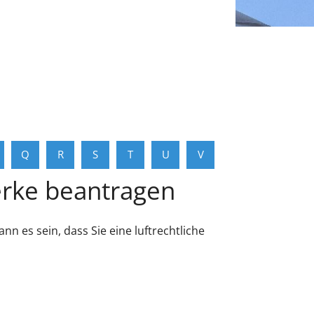
Q
R
S
T
U
V
erke beantragen
n es sein, dass Sie eine luftrechtliche