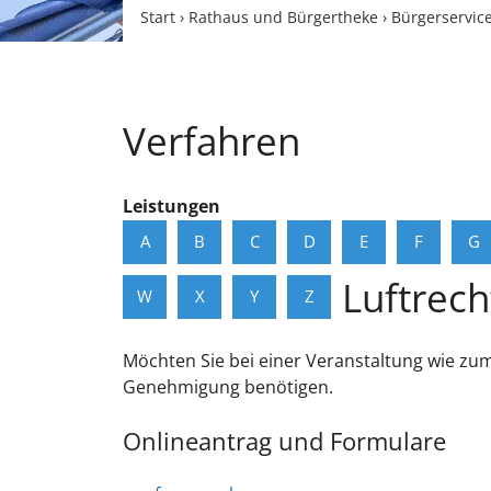
Start
›
Rathaus und Bürgertheke
›
Bürgerservic
Verfahren
Leistungen
A
B
C
D
E
F
G
Luftrech
W
X
Y
Z
Möchten Sie bei einer Veranstaltung wie zum 
Genehmigung benötigen.
Onlineantrag und Formulare