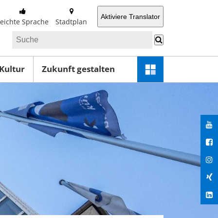
Aktiviere Translator
Leichte Sprache
Stadtplan
 Kultur
Zukunft gestalten
Schnellzugriff-
Menü
öffnen
You
Fac
Ins
Xin
Lin