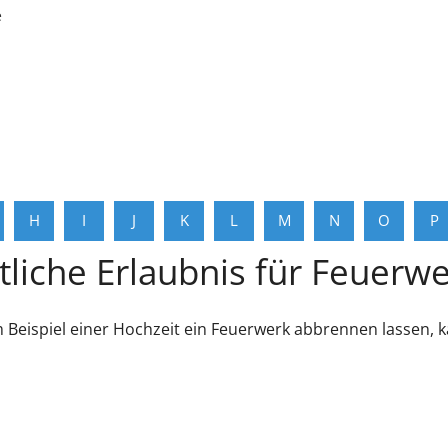
e
H
I
J
K
L
M
N
O
P
tliche Erlaubnis für Feuerw
Beispiel einer Hochzeit ein Feuerwerk abbrennen lassen, kan