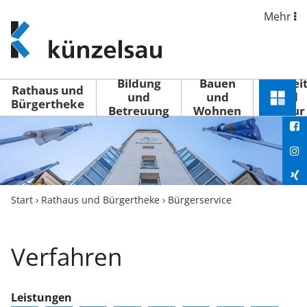
Mehr
www.kuenzelsau.de
(zur
Startseite)
Bildung
Bauen
Freizei
Rathaus und
und
und
und
Schnel
Bürgertheke
Betreuung
Wohnen
Kultur
You
Menü
öffne
Fac
Ins
Xin
Start
›
Rathaus und Bürgertheke
›
Bürgerservice
Lin
Verfahren
Leistungen