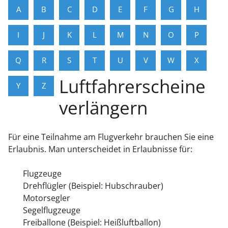
A
B
C
D
E
F
G
H
I
J
K
L
M
N
O
P
Q
R
S
T
U
V
W
X
Luftfahrerscheine
Y
Z
verlängern
Für eine Teilnahme am Flugverkehr brauchen Sie eine
Erlaubnis. Man unterscheidet in Erlaubnisse für:
Flugzeuge
Drehflügler
(Beispiel: Hubschrauber)
Motorsegler
Segelflugzeuge
Freiballone
(Beispiel: Heißluftballon)