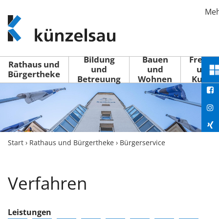
Me
www.kuenzelsau.de
(zur
Startseite)
Bildung
Bauen
Freizei
Rathaus und
und
und
und
S
Bürgertheke
Betreuung
Wohnen
Kultur
You
M
ö
Fac
Ins
Xin
Start
›
Rathaus und Bürgertheke
›
Bürgerservice
Lin
Verfahren
Leistungen