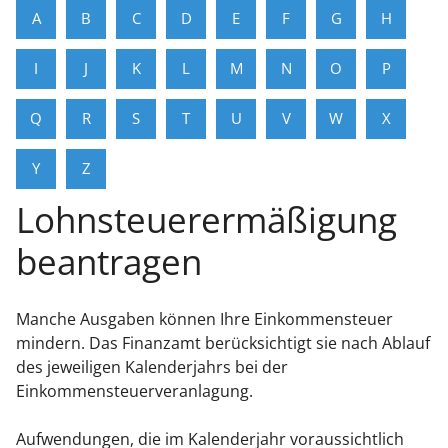
A
B
C
D
E
F
G
H
I
J
K
L
M
N
O
P
Q
R
S
T
U
V
W
X
Y
Z
Lohnsteuerermäßigung
beantragen
Manche Ausgaben können Ihre Einkommensteuer
mindern. Das Finanzamt berücksichtigt sie nach Ablauf
des jeweiligen Kalenderjahrs bei der
Einkommensteuerveranlagung.
Aufwendungen, die im Kalenderjahr voraussichtlich