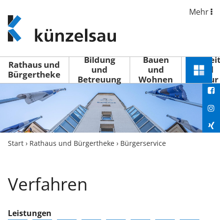
Mehr
www.kuenzelsau.de
(zur
Startseite)
Bildung
Bauen
Freizei
Rathaus und
und
und
und
Schnel
Bürgertheke
Betreuung
Wohnen
Kultur
You
Menü
öffne
Fac
Ins
Xin
Start
›
Rathaus und Bürgertheke
›
Bürgerservice
Lin
Verfahren
Leistungen