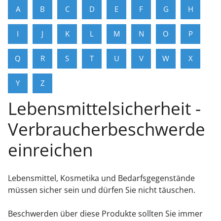
A
B
C
D
E
F
G
H
I
J
K
L
M
N
O
P
Q
R
S
T
U
V
W
X
Y
Z
Lebensmittelsicherheit -
Verbraucherbeschwerde
einreichen
Lebensmittel, Kosmetika und Bedarfsgegenstände
müssen sicher sein und dürfen Sie nicht täuschen.
Beschwerden über diese Produkte sollten Sie immer