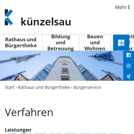
Mehr
www.kuenzelsau.de
(zur
Startseite)
Bildung
Bauen
Freizei
Rathaus und
und
und
und
Schnel
Bürgertheke
Betreuung
Wohnen
Kultur
You
Menü
öffne
Fac
Ins
Xin
Start
›
Rathaus und Bürgertheke
›
Bürgerservice
Lin
Verfahren
Leistungen