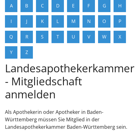
A
B
C
D
E
F
G
H
I
J
K
L
M
N
O
P
Q
R
S
T
U
V
W
X
Y
Z
Landesapothekerkammer
- Mitgliedschaft
anmelden
Als Apothekerin oder Apotheker in Baden-
Württemberg müssen Sie Mitglied in der
Landesapothekerkammer Baden-Württemberg sein.