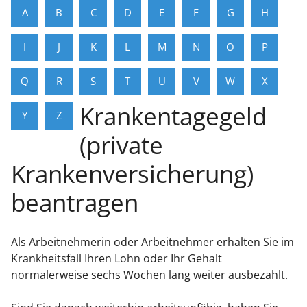
A
B
C
D
E
F
G
H
I
J
K
L
M
N
O
P
Q
R
S
T
U
V
W
X
Krankentagegeld
Y
Z
(private
Krankenversicherung)
beantragen
Als Arbeitnehmerin oder Arbeitnehmer erhalten Sie im
Krankheitsfall Ihren Lohn oder Ihr Gehalt
normalerweise sechs Wochen lang weiter ausbezahlt.