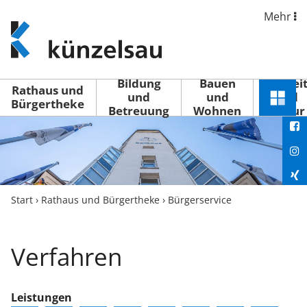
Mehr
www.kuenzelsau.de
(zur
Startseite)
Bildung
Bauen
Freizei
Rathaus und
und
und
und
Schnel
Bürgertheke
Betreuung
Wohnen
Kultur
You
Menü
öffne
Fac
Ins
Xin
Start
›
Rathaus und Bürgertheke
›
Bürgerservice
Lin
Verfahren
Leistungen