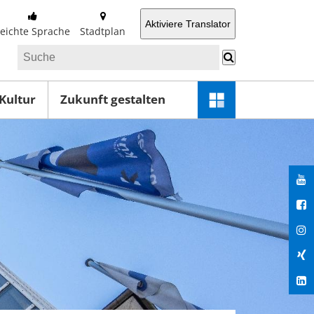
Aktiviere Translator
Leichte Sprache
Stadtplan
 Kultur
Zukunft gestalten
Schnellzugriff-
Menü
öffnen
You
Fac
Ins
Xin
Lin