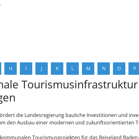
e
H
I
J
K
L
M
N
O
P
le Tourismusinfrastruktur 
gen
dert die Landesregierung bauliche Investitionen und inve
den Ausbau einer modernen und zukunftsorientierten Tou
on kommunalen Tourismusprojekten für das Reiseland Baden