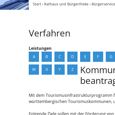
Start
›
Rathaus und Bürgertheke
›
Bürgerservic
Verfahren
Leistungen
A
B
C
D
E
F
G
Kommuna
W
X
Y
Z
beantra
Mit dem Tourismusinfrastrukturprogramm för
württembergischen Tourismuskommunen, um 
Folgende Ziele sollen mit der Förderung v