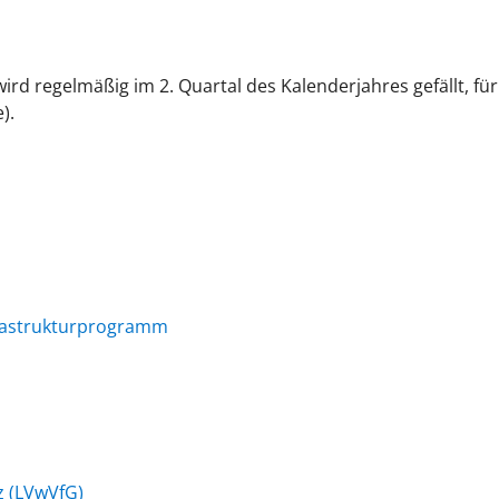
wird regelmäßig im 2. Quartal des Kalenderjahres gefällt, f
).
frastrukturprogramm
z (LVwVfG)