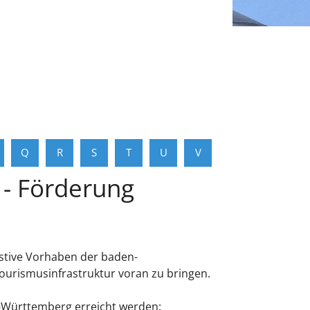
Q
R
S
T
U
V
- Förderung
stive Vorhaben der baden-
rismusinfrastruktur voran zu bringen.
-Württemberg erreicht werden: