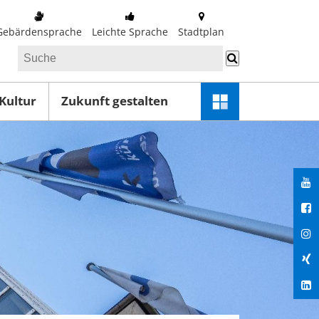
Gebärdensprache
Leichte Sprache
Stadtplan
 Kultur
Zukunft gestalten
Schnellzugriff-
Menü
öffnen
You
Fac
Ins
Xin
Lin