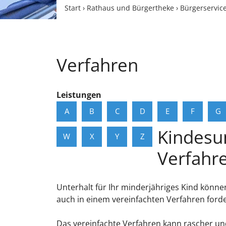
Start
›
Rathaus und Bürgertheke
›
Bürgerservic
Verfahren
Leistungen
A
B
C
D
E
F
G
Kindesun
W
X
Y
Z
Verfahr
Unterhalt für Ihr minderjähriges Kind könne
auch in einem vereinfachten Verfahren forde
Das vereinfachte Verfahren kann rascher und