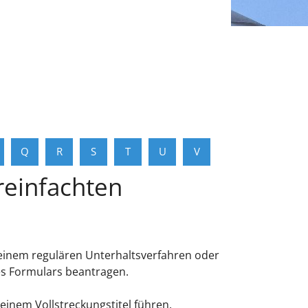
Q
R
S
T
U
V
reinfachten
n einem regulären Unterhaltsverfahren oder
nes Formulars beantragen.
einem Vollstreckungstitel führen.