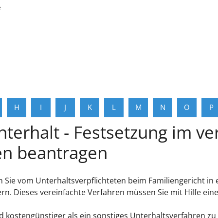
e
H
I
J
K
L
M
N
O
P
terhalt - Festsetzung im ve
en beantragen
n Sie vom Unterhaltsverpflichteten beim Familiengericht i
rn. Dieses vereinfachte Verfahren müssen Sie mit Hilfe ei
 kostengünstiger als ein sonstiges Unterhaltsverfahren zu 