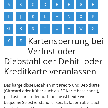
A
B
C
D
E
F
G
H
I
J
K
L
M
N
O
P
Q
R
S
T
U
V
W
X
Kartensperrung bei
Y
Z
Verlust oder
Diebstahl der Debit- oder
Kreditkarte veranlassen
Das bargeldlose Bezahlen mit Kredit- und Debitkarte
(Girocard oder früher auch als EC-Karte bezeichnet),
per Lastschrift oder auch online ist heute eine
bequeme Selbstverständlichkeit. Es lauern aber auch