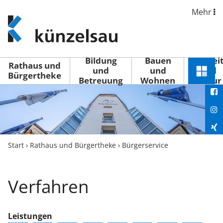
Mehr
www.kuenzelsau.de
(zur
Startseite)
Bildung
Bauen
Freizei
Rathaus und
und
und
und
Schnel
Bürgertheke
Betreuung
Wohnen
Kultur
You
Menü
öffne
Fac
Ins
Xin
Start
›
Rathaus und Bürgertheke
›
Bürgerservice
Lin
Verfahren
Leistungen