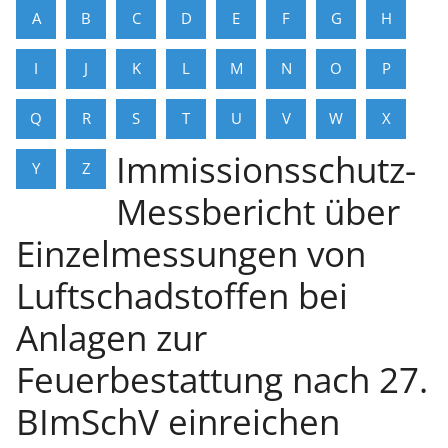
A
B
C
D
E
F
G
H
I
J
K
L
M
N
O
P
Q
R
S
T
U
V
W
X
Immissionsschutz-
Y
Z
Messbericht über
Einzelmessungen von
Luftschadstoffen bei
Anlagen zur
Feuerbestattung nach 27.
BImSchV einreichen