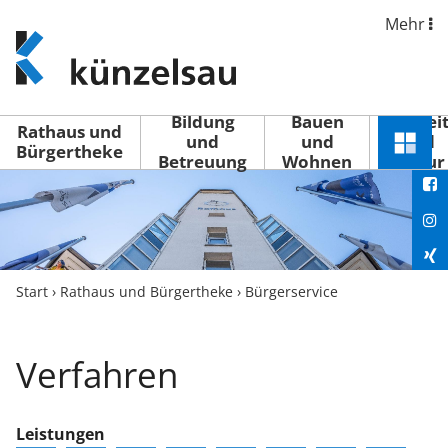
Mehr
www.kuenzelsau.de
(zur
Startseite)
Bildung
Bauen
Freizei
Rathaus und
und
und
und
Schnel
Bürgertheke
Betreuung
Wohnen
Kultur
You
Menü
öffne
Fac
Ins
Xin
Start
›
Rathaus und Bürgertheke
›
Bürgerservice
Lin
Verfahren
Leistungen