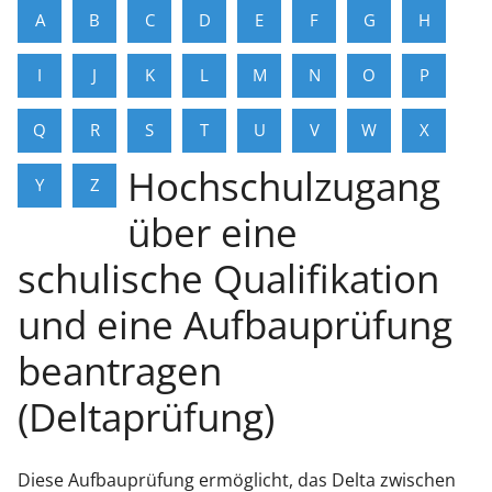
A
B
C
D
E
F
G
H
I
J
K
L
M
N
O
P
Q
R
S
T
U
V
W
X
Hochschulzugang
Y
Z
über eine
schulische Qualifikation
und eine Aufbauprüfung
beantragen
(Deltaprüfung)
Diese Aufbauprüfung ermöglicht, das Delta zwischen