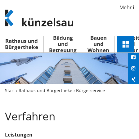
Mehr
www.kuenzelsau.de
(zur
Startseite)
Bildung
Bauen
Freizei
Rathaus und
und
und
und
Schnel
Bürgertheke
Betreuung
Wohnen
Kultur
You
Menü
öffne
Fac
Ins
Xin
Start
›
Rathaus und Bürgertheke
›
Bürgerservice
Lin
Verfahren
Leistungen