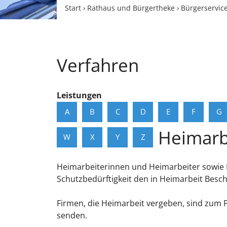
Start
›
Rathaus und Bürgertheke
›
Bürgerservic
Verfahren
Leistungen
A
B
C
D
E
F
G
Heimarbe
W
X
Y
Z
Heimarbeiterinnen und Heimarbeiter sowie 
Schutzbedürftigkeit den in Heimarbeit Beschä
Firmen, die Heimarbeit vergeben, sind zum Fü
senden.