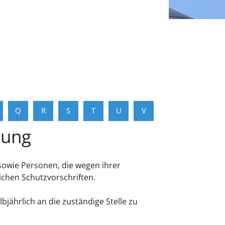
Q
R
S
T
U
V
dung
owie Personen, die wegen ihrer
ichen Schutzvorschriften.
bjährlich an die zuständige Stelle zu