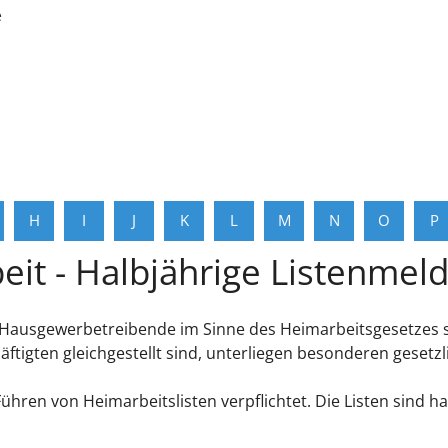
e
H
I
J
K
L
M
N
O
P
it - Halbjährige Listenmel
Hausgewerbetreibende im Sinne des Heimarbeitsgesetzes s
ftigten gleichgestellt sind, unterliegen besonderen gesetzl
hren von Heimarbeitslisten verpflichtet. Die Listen sind hal