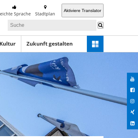
Aktiviere Translator
Leichte Sprache
Stadtplan
 Kultur
Zukunft gestalten
Schnellzugriff-
Menü
öffnen
You
Fac
Ins
Xin
Lin