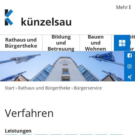
Mehr
www.kuenzelsau.de
(zur
Startseite)
Bildung
Bauen
Freizei
Rathaus und
und
und
und
Schnel
Bürgertheke
Betreuung
Wohnen
Kultur
You
Menü
öffne
Fac
Ins
Xin
Start
›
Rathaus und Bürgertheke
›
Bürgerservice
Lin
Verfahren
Leistungen