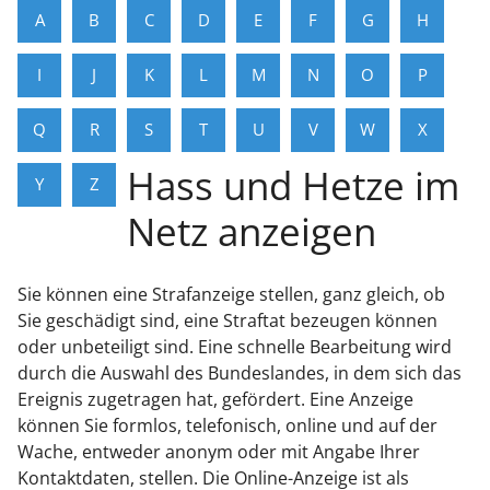
A
B
C
D
E
F
G
H
I
J
K
L
M
N
O
P
Q
R
S
T
U
V
W
X
Hass und Hetze im
Y
Z
Netz anzeigen
Sie können eine Strafanzeige stellen, ganz gleich, ob
Sie geschädigt sind, eine Straftat bezeugen können
oder unbeteiligt sind. Eine schnelle Bearbeitung wird
durch die Auswahl des Bundeslandes, in dem sich das
Ereignis zugetragen hat, gefördert. Eine Anzeige
können Sie formlos, telefonisch, online und auf der
Wache, entweder anonym oder mit Angabe Ihrer
Kontaktdaten, stellen. Die Online-Anzeige ist als