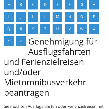
A
B
C
D
E
F
G
H
I
J
K
L
M
N
O
P
Q
R
S
T
U
V
W
X
Genehmigung für
Y
Z
Ausflugsfahrten
und Ferienzielreisen
und/oder
Mietomnibusverkehr
beantragen
Sie möchten Ausflugsfahrten oder Ferienzielreisen mit