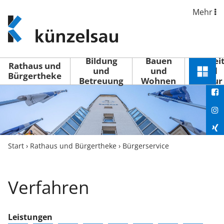
Mehr
www.kuenzelsau.de
(zur
Startseite)
Bildung
Bauen
Freizei
Rathaus und
und
und
und
Schnel
Bürgertheke
Betreuung
Wohnen
Kultur
You
Menü
öffne
Fac
Ins
Xin
Start
›
Rathaus und Bürgertheke
›
Bürgerservice
Lin
Verfahren
Leistungen