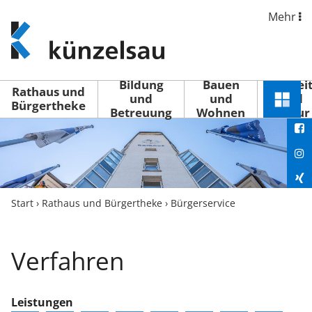
Mehr
www.kuenzelsau.de
(zur
Startseite)
Bildung
Bauen
Freizei
Rathaus und
und
und
und
Schnel
Bürgertheke
Betreuung
Wohnen
Kultur
You
Menü
öffne
Fac
Ins
Xin
Start
›
Rathaus und Bürgertheke
›
Bürgerservice
Lin
Verfahren
Leistungen