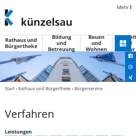
Mehr
www.kuenzelsau.de
(zur
Startseite)
Bildung
Bauen
Freizei
Rathaus und
und
und
und
Schnel
Bürgertheke
Betreuung
Wohnen
Kultur
You
Menü
öffne
Fac
Ins
Xin
Start
›
Rathaus und Bürgertheke
›
Bürgerservice
Lin
Verfahren
Leistungen