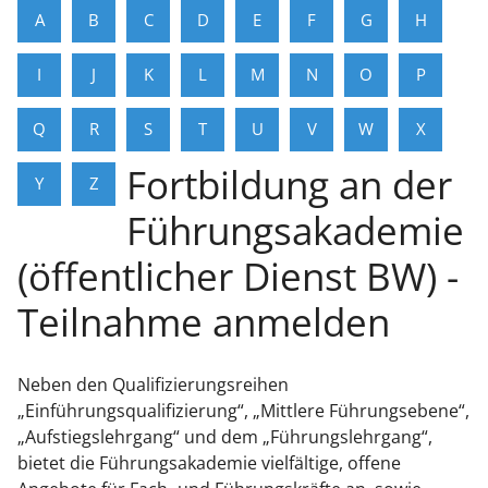
A
B
C
D
E
F
G
H
I
J
K
L
M
N
O
P
Q
R
S
T
U
V
W
X
Fortbildung an der
Y
Z
Führungsakademie
(öffentlicher Dienst BW) -
Teilnahme anmelden
Neben den Qualifizierungsreihen
„Einführungsqualifizierung“, „Mittlere Führungsebene“,
„Aufstiegslehrgang“ und dem „Führungslehrgang“,
bietet die Führungsakademie vielfältige, offene