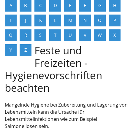
A
B
C
D
E
F
G
H
I
J
K
L
M
N
O
P
Q
R
S
T
U
V
W
X
Feste und
Y
Z
Freizeiten -
Hygienevorschriften
beachten
Mangelnde Hygiene bei Zubereitung und Lagerung von
Lebensmitteln kann die Ursache für
Lebensmittelinfektionen
wie zum Beispiel
Salmonellosen
sein.