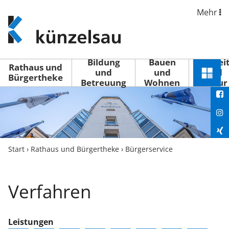
Mehr
www.kuenzelsau.de
(zur
Startseite)
Bildung
Bauen
Freizei
Rathaus und
und
und
und
Schnel
Bürgertheke
Betreuung
Wohnen
Kultur
You
Menü
öffne
Fac
Ins
Xin
Start
›
Rathaus und Bürgertheke
›
Bürgerservice
Lin
Verfahren
Leistungen